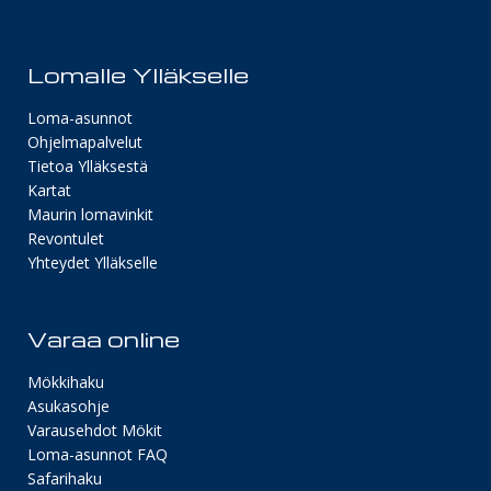
Lomalle Ylläkselle
Loma-asunnot
Ohjelmapalvelut
Tietoa Ylläksestä
Kartat
Maurin lomavinkit
Revontulet
Yhteydet Ylläkselle
Varaa online
Mökkihaku
Asukasohje
Varausehdot Mökit
Loma-asunnot FAQ
Safarihaku