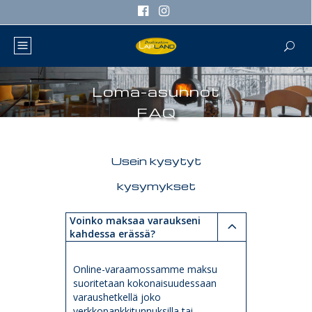
Loma-asunnot
FAQ
Usein kysytyt
kysymykset
Voinko maksaa varaukseni
kahdessa erässä?
Online-varaamossamme maksu
suoritetaan kokonaisuudessaan
varaushetkellä joko
verkkopankkitunnuksilla tai