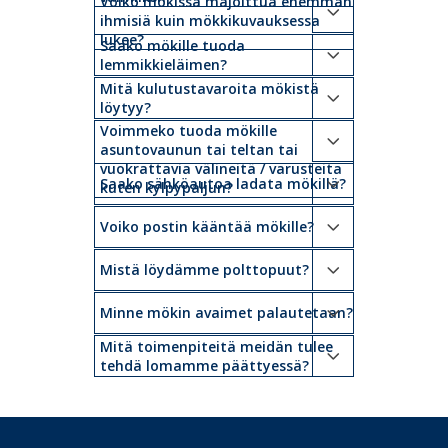
Voiko mökissä majoittua enemmän
ihmisiä kuin mökkikuvauksessa
lukee?
Saako mökille tuoda
lemmikkieläimen?
Mitä kulutustavaroita mökistä
löytyy?
Voimmeko tuoda mökille
asuntovaunun tai teltan tai
vuokrattavia välineitä / varusteita
Saako sähköautoa ladata mökillä?
kuten kylpypaljun?
Voiko postin kääntää mökille?
Mistä löydämme polttopuut?
Minne mökin avaimet palautetaan?
Mitä toimenpiteitä meidän tulee
tehdä lomamme päättyessä?