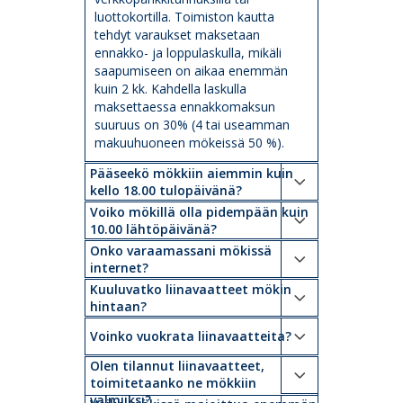
luottokortilla. Toimiston kautta
tehdyt varaukset maksetaan
ennakko- ja loppulaskulla, mikäli
saapumiseen on aikaa enemmän
kuin 2 kk. Kahdella laskulla
maksettaessa ennakkomaksun
suuruus on 30% (4 tai useamman
makuuhuoneen mökeissä 50 %).
Pääseekö mökkiin aiemmin kuin
kello 18.00 tulopäivänä?
Voiko mökillä olla pidempään kuin
10.00 lähtöpäivänä?
Onko varaamassani mökissä
internet?
Kuuluvatko liinavaatteet mökin
hintaan?
Voinko vuokrata liinavaatteita?
Olen tilannut liinavaatteet,
toimitetaanko ne mökkiin
valmiiksi?