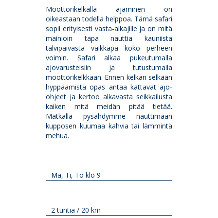
Moottorikelkalla ajaminen on
oikeastaan todella helppoa. Tämä safari
sopii erityisesti vasta-alkajille ja on mitä
mainioin tapa nauttia kauniista
talvipäivästä vaikkapa koko perheen
voimin. Safari alkaa pukeutumalla
ajovarusteisiin ja tutustumalla
moottorikelkkaan. Ennen kelkan selkään
hyppäämistä opas antaa kattavat ajo-
ohjeet ja kertoo alkavasta seikkailusta
kaiken mitä meidän pitää tietää.
Matkalla pysähdymme nauttimaan
kupposen kuumaa kahvia tai lämmintä
mehua.
Lähtö
Ma, Ti, To klo 9
Kesto
2 tuntia / 20 km