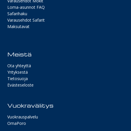
Varausehdot Mökit
Loma-asunnot FAQ
Safarihaku
Varausehdot Safarit
Maksutavat
Meistä
Ota yhteyttä
Yrityksestä
Tietosuoja
Evästeseloste
Vuokravälitys
Vuokrauspalvelu
OmaPoro