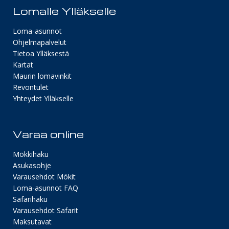
Lomalle Ylläkselle
Loma-asunnot
Ohjelmapalvelut
Tietoa Ylläksestä
Kartat
Maurin lomavinkit
Revontulet
Yhteydet Ylläkselle
Varaa online
Mökkihaku
Asukasohje
Varausehdot Mökit
Loma-asunnot FAQ
Safarihaku
Varausehdot Safarit
Maksutavat