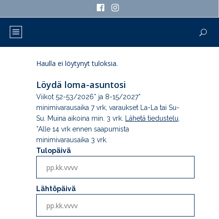
Haulla ei löytynyt tuloksia.
Löydä loma-asuntosi
Viikot 52-53/2026* ja 8-15/2027*
minimivarausaika 7 vrk, varaukset La-La tai Su-
Su. Muina aikoina min. 3 vrk.
Lähetä tiedustelu
.
*Alle 14 vrk ennen saapumista
minimivarausaika 3 vrk.
Tulopäivä
Lähtöpäivä